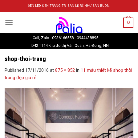
Skip
ĐÈN LED, ĐÈN TRANG TRÍ BÁN LẺ RẺ NHƯ BÁN BUÔN!
to
content
0
Call, Zalo : 0936166558 - 0944438895
D42 TT14 khu đô thị Văn Quán, Hà Đông, HN
shop-thoi-trang
Published
17/11/2016
at
875 × 852
in
11 mẫu thiết kế shop thời
trang đẹp giá rẻ