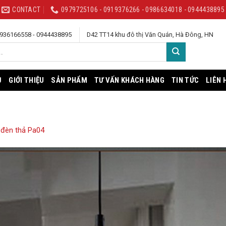
CONTACT
0979725106 - 0919376266 - 0986634018 - 0944438895
 0936166558 - 0944438895
D42 TT14 khu đô thị Văn Quán, Hà Đông, HN
Ủ
GIỚI THIỆU
SẢN PHẨM
TƯ VẤN KHÁCH HÀNG
TIN TỨC
LIÊN 
đèn thả Pa04