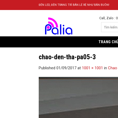
Skip
ĐÈN LED, ĐÈN TRANG TRÍ BÁN LẺ RẺ NHƯ BÁN BUÔN!
to
content
Call, Zalo :
TRANG CH
chao-den-tha-pa05-3
Published
01/09/2017
at
1001 × 1001
in
Chao 