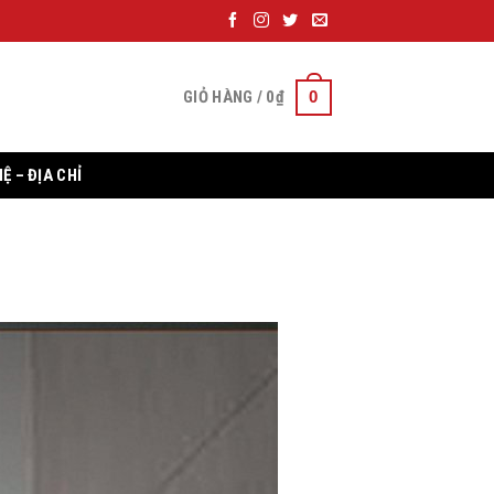
0
GIỎ HÀNG /
0
₫
HỆ – ĐỊA CHỈ