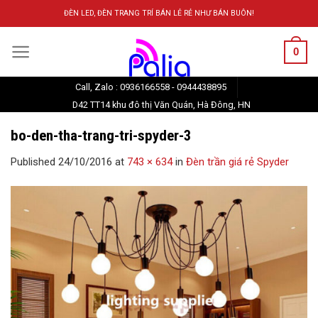
Skip
ĐÈN LED, ĐÈN TRANG TRÍ BÁN LẺ RẺ NHƯ BÁN BUÔN!
to
content
0
Call, Zalo : 0936166558 - 0944438895
D42 TT14 khu đô thị Văn Quán, Hà Đông, HN
bo-den-tha-trang-tri-spyder-3
Published
24/10/2016
at
743 × 634
in
Đèn trần giá rẻ Spyder