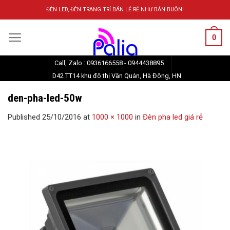
Skip
ĐÈN LED, ĐÈN TRANG TRÍ BÁN LẺ RẺ NHƯ BÁN BUÔN!
to
content
0
Call, Zalo : 0936166558 - 0944438895
D42 TT14 khu đô thị Văn Quán, Hà Đông, HN
den-pha-led-50w
Published
25/10/2016
at
1000 × 1000
in
Đèn pha led giá rẻ