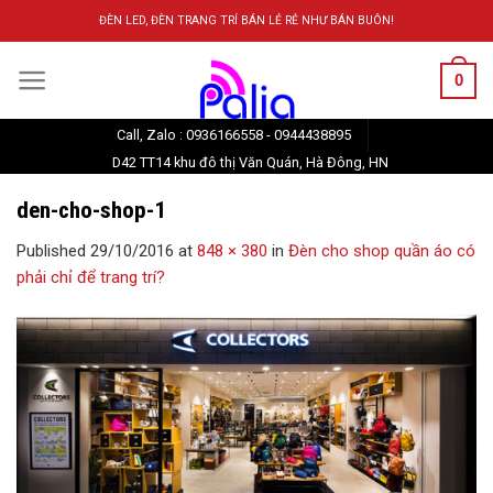
Skip
ĐÈN LED, ĐÈN TRANG TRÍ BÁN LẺ RẺ NHƯ BÁN BUÔN!
to
content
0
Call, Zalo : 0936166558 - 0944438895
D42 TT14 khu đô thị Văn Quán, Hà Đông, HN
den-cho-shop-1
Published
29/10/2016
at
848 × 380
in
Đèn cho shop quần áo có
phải chỉ để trang trí?