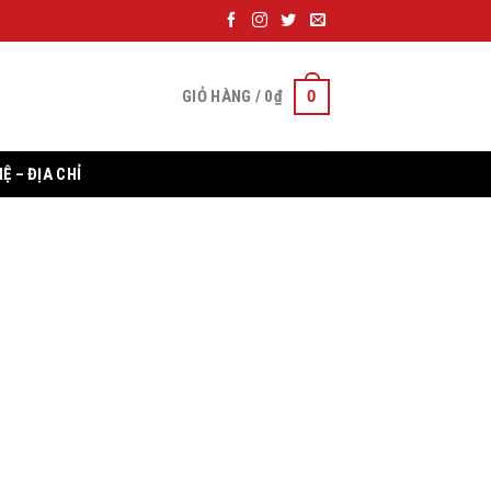
0
GIỎ HÀNG /
0
₫
HỆ – ĐỊA CHỈ