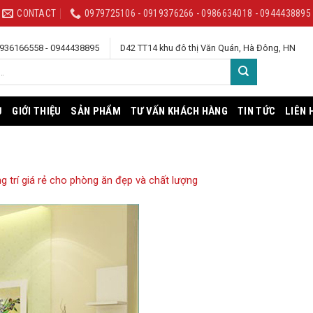
CONTACT
0979725106 - 0919376266 - 0986634018 - 0944438895
 0936166558 - 0944438895
D42 TT14 khu đô thị Văn Quán, Hà Đông, HN
Ủ
GIỚI THIỆU
SẢN PHẨM
TƯ VẤN KHÁCH HÀNG
TIN TỨC
LIÊN 
g trí giá rẻ cho phòng ăn đẹp và chất lượng