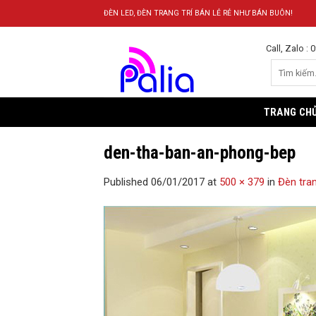
Skip
ĐÈN LED, ĐÈN TRANG TRÍ BÁN LẺ RẺ NHƯ BÁN BUÔN!
to
content
Call, Zalo :
TRANG CH
den-tha-ban-an-phong-bep
Published
06/01/2017
at
500 × 379
in
Đèn tran