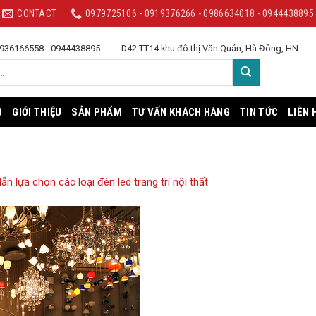
CONTACT
0979725106 - 0919376266 - 0986634018 - 0944438895
 0936166558 - 0944438895
D42 TT14 khu đô thị Văn Quán, Hà Đông, HN
Ủ
GIỚI THIỆU
SẢN PHẨM
TƯ VẤN KHÁCH HÀNG
TIN TỨC
LIÊN 
n lựa chọn các loại đèn led trang trí nội thất