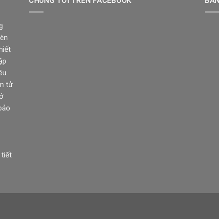
CHÚNG TÔI TRÊN FACEBOOK
BẢN
g
đèn
hiết
ập
êu
n tử
sở
 bảo
tiết