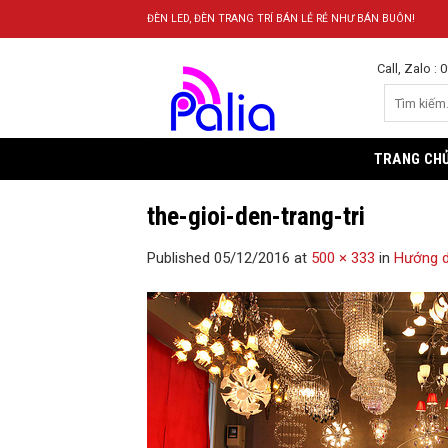
Skip
ĐÈN LED, ĐÈN TRANG TRÍ BÁN LẺ RẺ NHƯ BÁN BUÔN!
to
content
Call, Zalo :
TRANG CH
the-gioi-den-trang-tri
Published
05/12/2016
at
500 × 333
in
Hướng dẫ