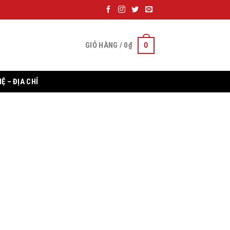
0
GIỎ HÀNG /
0
₫
HỆ – ĐỊA CHỈ