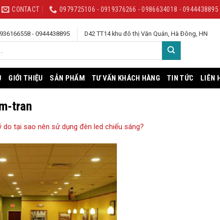
CONTACT
0979725106 - 0919376266 - 0986634018 - 0944438895
 0936166558 - 0944438895
D42 TT14 khu đô thị Văn Quán, Hà Đông, HN
Ủ
GIỚI THIỆU
SẢN PHẨM
TƯ VẤN KHÁCH HÀNG
TIN TỨC
LIÊN 
m-tran
ý do tại sao nên sử dụng đèn led chiếu sáng?