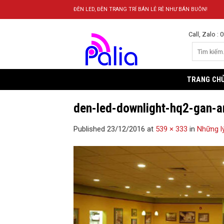
Skip
ĐÈN LED, ĐÈN TRANG TRÍ BÁN LẺ RẺ NHƯ BÁN BUÔN!
to
content
Call, Zalo :
TRANG CH
den-led-downlight-hq2-gan-a
Published
23/12/2016
at
539 × 333
in
Những l