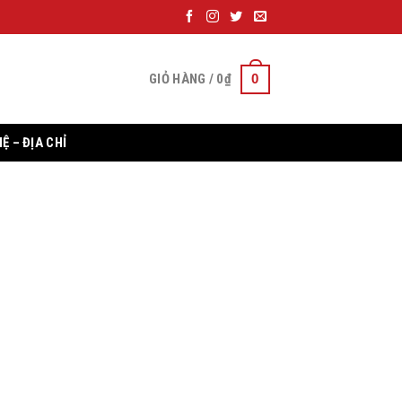
0
GIỎ HÀNG /
0
₫
HỆ – ĐỊA CHỈ