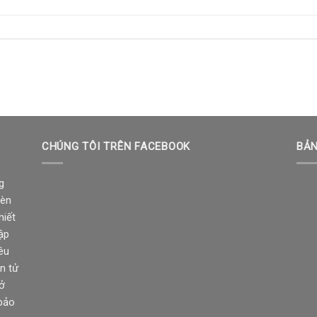
CHÚNG TÔI TRÊN FACEBOOK
BẢN
g
đèn
hiết
ập
êu
n tử
sở
 bảo