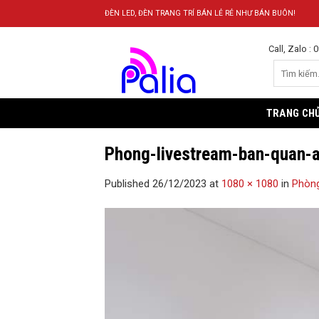
Skip
ĐÈN LED, ĐÈN TRANG TRÍ BÁN LẺ RẺ NHƯ BÁN BUÔN!
to
content
Call, Zalo :
TRANG CH
Phong-livestream-ban-quan-
Published
26/12/2023
at
1080 × 1080
in
Phòng