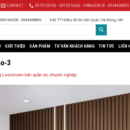
CONTACT
0979725106 - 0919376266 - 0986634018 - 0944438895
 0936166558 - 0944438895
D42 TT14 khu đô thị Văn Quán, Hà Đông, HN
Ủ
GIỚI THIỆU
SẢN PHẨM
TƯ VẤN KHÁCH HÀNG
TIN TỨC
LIÊN 
ao-3
 Livestream bán quần áo chuyên nghiệp