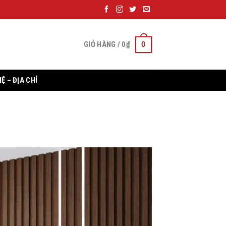
0
GIỎ HÀNG /
0
₫
HỆ – ĐỊA CHỈ