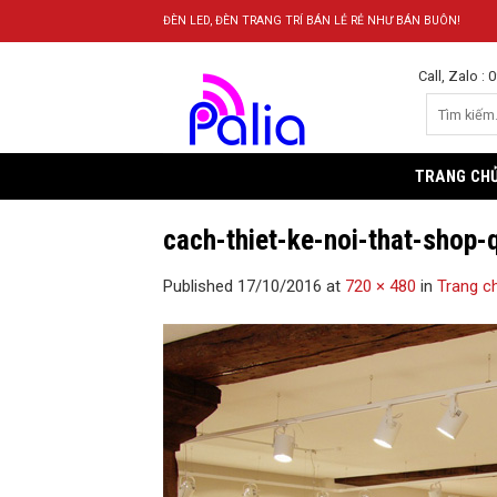
Skip
ĐÈN LED, ĐÈN TRANG TRÍ BÁN LẺ RẺ NHƯ BÁN BUÔN!
to
content
Call, Zalo :
TRANG CH
cach-thiet-ke-noi-that-shop-
Published
17/10/2016
at
720 × 480
in
Trang c