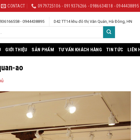
CONTACT
0979725106 - 0919376266 - 0986634018 - 0944438895
 0936166558 - 0944438895
D42 TT14 khu đô thị Văn Quán, Hà Đông, HN
Ủ
GIỚI THIỆU
SẢN PHẨM
TƯ VẤN KHÁCH HÀNG
TIN TỨC
LIÊN 
quan-ao
hủ