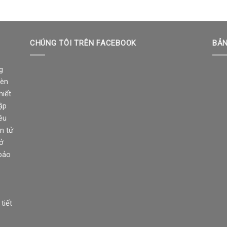
CHÚNG TÔI TRÊN FACEBOOK
BẢN
g
đèn
hiết
ập
êu
n tử
sở
 bảo
tiết