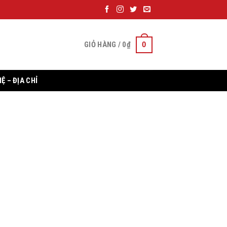
0
GIỎ HÀNG /
0
₫
HỆ – ĐỊA CHỈ