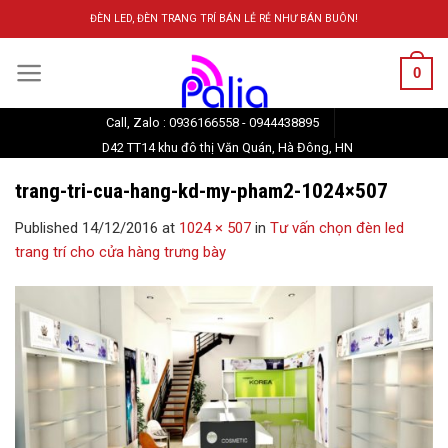
Skip
ĐÈN LED, ĐÈN TRANG TRÍ BÁN LẺ RẺ NHƯ BÁN BUÔN!
to
content
0
Call, Zalo : 0936166558 - 0944438895
D42 TT14 khu đô thị Văn Quán, Hà Đông, HN
trang-tri-cua-hang-kd-my-pham2-1024×507
Published
14/12/2016
at
1024 × 507
in
Tư vấn chọn đèn led
trang trí cho cửa hàng trưng bày