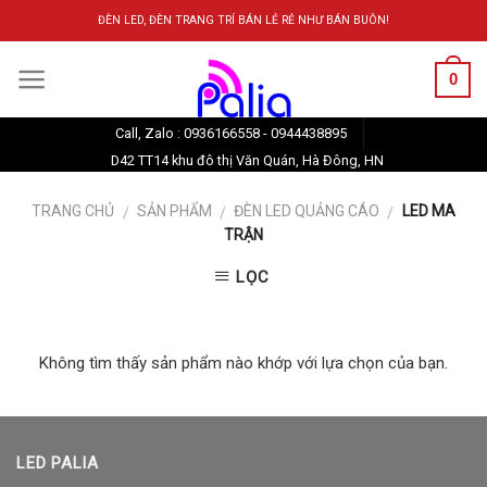
Skip
ĐÈN LED, ĐÈN TRANG TRÍ BÁN LẺ RẺ NHƯ BÁN BUÔN!
to
content
0
Call, Zalo : 0936166558 - 0944438895
D42 TT14 khu đô thị Văn Quán, Hà Đông, HN
TRANG CHỦ
SẢN PHẨM
ĐÈN LED QUẢNG CÁO
LED MA
/
/
/
TRẬN
LỌC
Không tìm thấy sản phẩm nào khớp với lựa chọn của bạn.
LED PALIA