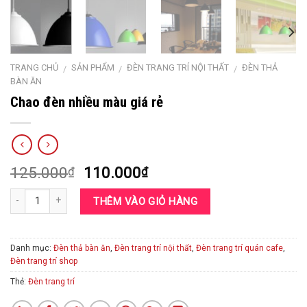
TRANG CHỦ
SẢN PHẨM
ĐÈN TRANG TRÍ NỘI THẤT
ĐÈN THẢ
/
/
/
BÀN ĂN
Chao đèn nhiều màu giá rẻ
Giá
Giá
125.000
110.000
₫
₫
gốc
hiện
là:
tại
THÊM VÀO GIỎ HÀNG
125.000₫.
là:
110.000₫.
Danh mục:
Đèn thả bàn ăn
,
Đèn trang trí nội thất
,
Đèn trang trí quán cafe
,
Đèn trang trí shop
Thẻ:
Đèn trang trí