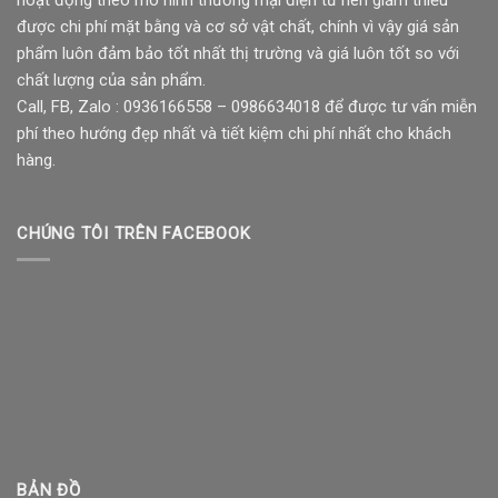
hoạt động theo mô hình thương mại điện tử nên giảm thiểu
được chi phí mặt bằng và cơ sở vật chất, chính vì vậy giá sản
phẩm luôn đảm bảo tốt nhất thị trường và giá luôn tốt so với
chất lượng của sản phẩm.
Call, FB, Zalo : 0936166558 – 0986634018 để được tư vấn miễn
phí theo hướng đẹp nhất và tiết kiệm chi phí nhất cho khách
hàng.
CHÚNG TÔI TRÊN FACEBOOK
BẢN ĐỒ