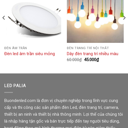
ĐÈN ÂM TRẦN
ĐÈN TRANG TRÍ NỘI THẤT
Đèn led âm trần siêu mỏng
Dây đèn trang trí nhiều màu
Giá
Giá
60.000
₫
45.000
₫
gốc
hiện
là:
tại
60.000₫.
là:
45.000₫.
LED PALIA
Buondenled.com là đơn vị chuyên nghiệp trong lĩnh vực cung
cấp và thi công các sản phẩm đèn Led, đèn trang trí, camera,
thiết bị an ninh và thiết bị nhà thông minh. Lợi thế của chúng tôi
là nhập hàng tận gốc và bán trực tiếp đến tay người tiêu dùng,