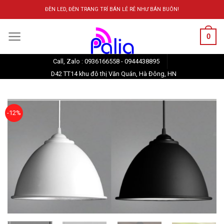
Skip
ĐÈN LED, ĐÈN TRANG TRÍ BÁN LẺ RẺ NHƯ BÁN BUÔN!
to
content
0
Call, Zalo : 0936166558 - 0944438895
D42 TT14 khu đô thị Văn Quán, Hà Đông, HN
-12%