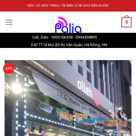
Skip
ĐÈN LED, ĐÈN TRANG TRÍ BÁN LẺ RẺ NHƯ BÁN BUÔN!
to
content
0
Call, Zalo : 0936166558 - 0944438895
D42 TT14 khu đô thị Văn Quán, Hà Đông, HN
-33%