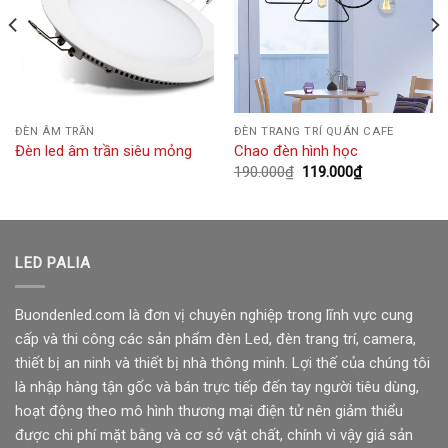
ĐÈN ÂM TRẦN
ĐÈN TRANG TRÍ QUÁN CAFE
Đèn led âm trần siêu mỏng
Chao đèn hình học
Giá
Giá
190.000
₫
119.000
₫
gốc
hiện
là:
tại
190.000₫.
là:
119.000₫.
LED PALIA
Buondenled.com là đơn vị chuyên nghiệp trong lĩnh vực cung
cấp và thi công các sản phẩm đèn Led, đèn trang trí, camera,
thiết bị an ninh và thiết bị nhà thông minh. Lợi thế của chúng tôi
là nhập hàng tận gốc và bán trực tiếp đến tay người tiêu dùng,
hoạt động theo mô hình thương mại điện tử nên giảm thiểu
được chi phí mặt bằng và cơ sở vật chất, chính vì vậy giá sản