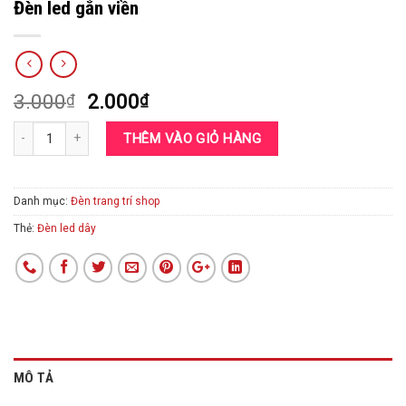
Đèn led gắn viền
Giá
Giá
3.000
2.000
₫
₫
gốc
hiện
là:
tại
THÊM VÀO GIỎ HÀNG
3.000₫.
là:
2.000₫.
Danh mục:
Đèn trang trí shop
Thẻ:
Đèn led dây
MÔ TẢ