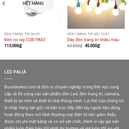
HẾT HÀNG
ĐÈN TRANG TRÍ SHOP
ĐÈN TRANG TRÍ NỘI THẤT
Đèn rọi ray COB PA03
Dây đèn trang trí nhiều màu
Giá
Giá
115.000
₫
60.000
₫
45.000
₫
gốc
hiện
là:
tại
60.000₫.
là:
45.000₫.
LED PALIA
Buondenled.com là đơn vị chuyên nghiệp trong lĩnh vực cung
cấp và thi công các sản phẩm đèn Led, đèn trang trí, camera,
thiết bị an ninh và thiết bị nhà thông minh. Lợi thế của chúng tôi
là nhập hàng tận gốc và bán trực tiếp đến tay người tiêu dùng,
hoạt động theo mô hình thương mại điện tử nên giảm thiểu
được chi phí mặt bằng và cơ sở vật chất, chính vì vậy giá sản
phẩm luôn đảm bảo tốt nhất thị trường và giá luôn tốt so với