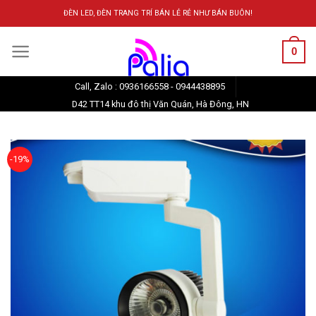
Skip
ĐÈN LED, ĐÈN TRANG TRÍ BÁN LẺ RẺ NHƯ BÁN BUÔN!
to
content
0
Call, Zalo : 0936166558 - 0944438895
D42 TT14 khu đô thị Văn Quán, Hà Đông, HN
-19%