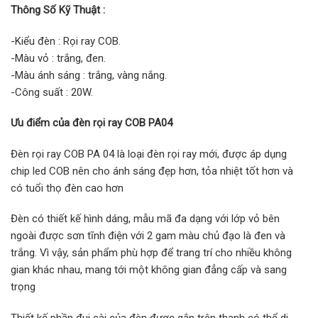
Thông Số Kỹ Thuật :
-Kiểu đèn : Rọi ray COB.
-Màu vỏ : trắng, đen.
-Màu ánh sáng : trắng, vàng nắng.
-Công suất : 20W.
Ưu điểm của đèn rọi ray COB PA04
Đèn rọi ray COB PA 04 là loại đèn rọi ray mới, được áp dụng
chip led COB nên cho ánh sáng đẹp hơn, tỏa nhiệt tốt hơn và
có tuổi thọ đèn cao hơn
Đèn có thiết kế hình dáng, mẫu mã đa dạng với lớp vỏ bên
ngoài được sơn tĩnh điện với 2 gam màu chủ đạo là đen và
trắng. Vì vậy, sản phẩm phù hợp để trang trí cho nhiều không
gian khác nhau, mang tới một không gian đẳng cấp và sang
trọng
Thiết kế phần đui cài của đèn được gắn trên thanh có thể di