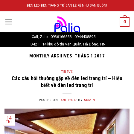
Skip
ĐÈN LED, ĐÈN TRANG TRÍ BÁN LẺ RẺ NHƯ BÁN BUÔN!
to
content
0
Call, Zalo : 0936166558 - 0944438895
D42 TT14 khu đô thị Văn Quán, Hà Đông, HN
MONTHLY ARCHIVES:
THÁNG 1 2017
TIN TỨC
Các câu hỏi thường gặp về đèn led trang trí – Hiểu
biết về đèn led trang trí
POSTED ON
14/01/2017
BY
ADMIN
14
Th1