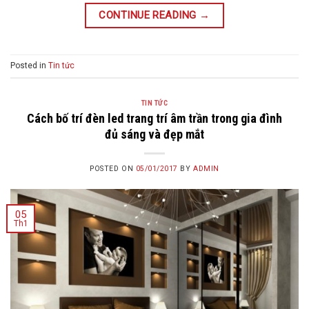
CONTINUE READING
→
Posted in
Tin tức
TIN TỨC
Cách bố trí đèn led trang trí âm trần trong gia đình
đủ sáng và đẹp mắt
POSTED ON
05/01/2017
BY
ADMIN
05
Th1