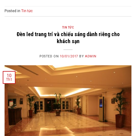
Posted in
Tin tức
TIN TỨC
Đèn led trang trí và chiếu sáng dành riêng cho
khách sạn
POSTED ON
10/01/2017
BY
ADMIN
10
Th1