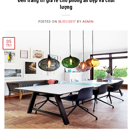
Đèn trang trí giá rẻ cho phòng ăn đẹp và chất
lượng
POSTED ON
05/01/2017
BY
ADMIN
05
Th1