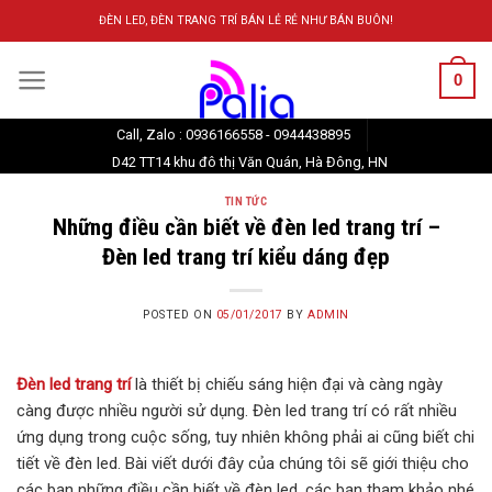
Skip
ĐÈN LED, ĐÈN TRANG TRÍ BÁN LẺ RẺ NHƯ BÁN BUÔN!
to
content
0
Call, Zalo : 0936166558 - 0944438895
D42 TT14 khu đô thị Văn Quán, Hà Đông, HN
TIN TỨC
Những điều cần biết về đèn led trang trí –
Đèn led trang trí kiểu dáng đẹp
POSTED ON
05/01/2017
BY
ADMIN
Đèn led trang trí
là thiết bị chiếu sáng hiện đại và càng ngày
càng được nhiều người sử dụng. Đèn led trang trí có rất nhiều
ứng dụng trong cuộc sống, tuy nhiên không phải ai cũng biết chi
tiết về đèn led. Bài viết dưới đây của chúng tôi sẽ giới thiệu cho
các bạn những điều cần biết về đèn led, các bạn tham khảo nhé