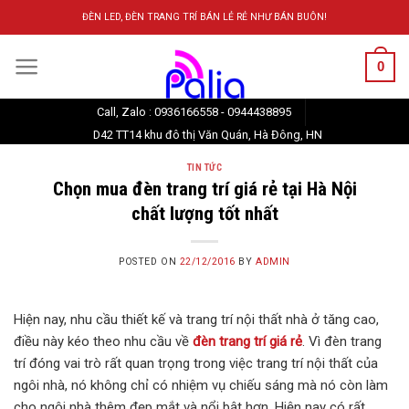
Skip
ĐÈN LED, ĐÈN TRANG TRÍ BÁN LẺ RẺ NHƯ BÁN BUÔN!
to
content
0
Call, Zalo : 0936166558 - 0944438895
D42 TT14 khu đô thị Văn Quán, Hà Đông, HN
TIN TỨC
Chọn mua đèn trang trí giá rẻ tại Hà Nội
chất lượng tốt nhất
POSTED ON
22/12/2016
BY
ADMIN
Hiện nay, nhu cầu thiết kế và trang trí nội thất nhà ở tăng cao,
điều này kéo theo nhu cầu về
đèn trang trí giá rẻ
. Vì đèn trang
trí đóng vai trò rất quan trọng trong việc trang trí nội thất của
ngôi nhà, nó không chỉ có nhiệm vụ chiếu sáng mà nó còn làm
cho ngôi nhà thêm đẹp mắt và nổi bật hơn. Hiện nay có rất