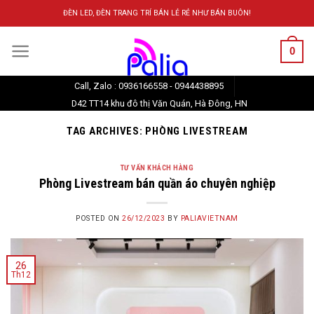
Skip
ĐÈN LED, ĐÈN TRANG TRÍ BÁN LẺ RẺ NHƯ BÁN BUÔN!
to
content
0
Call, Zalo : 0936166558 - 0944438895
D42 TT14 khu đô thị Văn Quán, Hà Đông, HN
TAG ARCHIVES:
PHÒNG LIVESTREAM
TƯ VẤN KHÁCH HÀNG
Phòng Livestream bán quần áo chuyên nghiệp
POSTED ON
26/12/2023
BY
PALIAVIETNAM
26
Th12