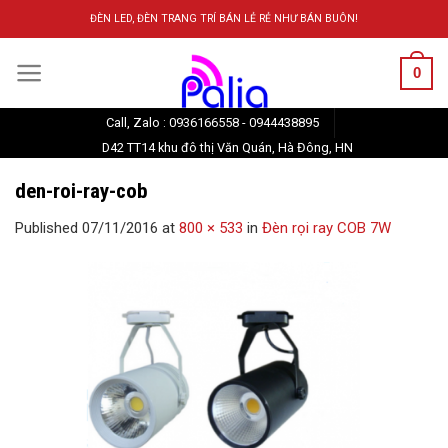
Skip
ĐÈN LED, ĐÈN TRANG TRÍ BÁN LẺ RẺ NHƯ BÁN BUÔN!
to
content
0
Call, Zalo : 0936166558 - 0944438895
D42 TT14 khu đô thị Văn Quán, Hà Đông, HN
den-roi-ray-cob
Published
07/11/2016
at
800 × 533
in
Đèn rọi ray COB 7W